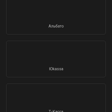
Альбато
Юkassa
Т-Касса