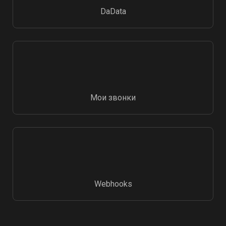
DaData
Мои звонки
Webhooks