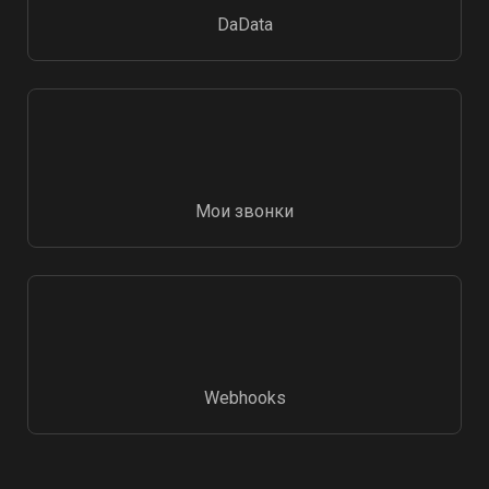
DaData
Мои звонки
Webhooks